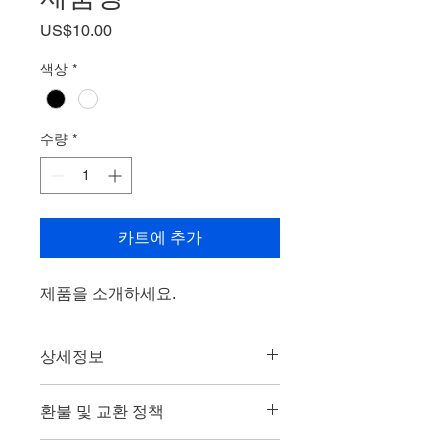
가
US$10.00
격
색상
*
수량
*
카트에 추가
제품을 소개하세요.  
상세정보
제품의 세부 사항들을 입력하세요. 제
환불 및 교환 정책
품의 크기, 재질, 관리방법 등 친절하고
상세한 설명은 구매에 대한 확신을 심